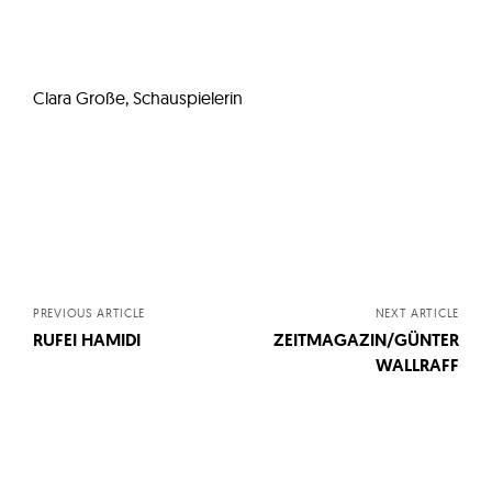
Clara Große, Schauspielerin
B
e
PREVIOUS ARTICLE
NEXT ARTICLE
RUFEI HAMIDI
ZEITMAGAZIN/GÜNTER
i
WALLRAFF
t
r
a